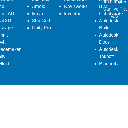
Teknolojileri
eel
Arnold
Navisworks
BIM
San. ve Tic.
utoCAD
Maya
Inventor
Collaborate
A.Ş.
vil 3D
ShotGrid
Autodesk
scape
Unity Pro
Build
rmIt
Autodesk
vit
Docs
acemaker
Autodesk
ity
Takeoff
flect
Plannerly